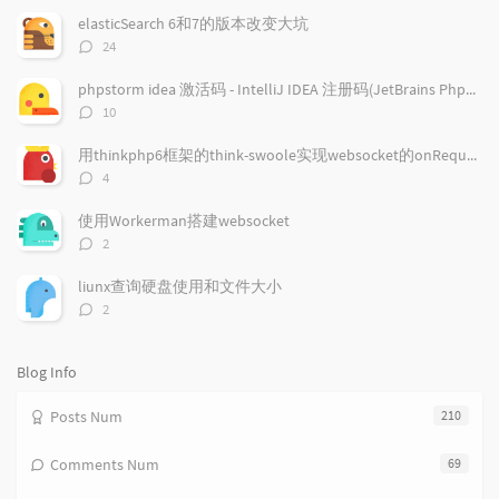
p
t
n
elasticSearch 6和7的版本改变大坑
u
e
d
评
24
l
s
o
论
a
t
m
数：
phpstorm idea 激活码 - IntelliJ IDEA 注册码(JetBrains PhpStorm/JetBrains PyCharm/JetBrains GoLand )通用注册码
r
c
a
评
10
a
o
r
论
r
数：
m
t
用thinkphp6框架的think-swoole实现websocket的onRequest回调事件
t
m
i
评
4
i
e
c
论
数：
c
n
l
使用Workerman搭建websocket
l
t
e
评
2
e
论
s
s
数：
s
liunx查询硬盘使用和文件大小
评
2
论
数：
Blog Info
Posts Num
210
Comments Num
69