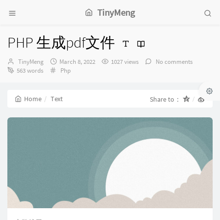
TinyMeng
PHP 生成pdf文件
Author：
发
TinyMeng
March 8, 2022
1027 views
No comments
Categories：
布
563 words
Php
时
间：
Home
Text
Share to：