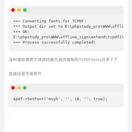
>>> Converting fonts for TCPDF:

*** Output dir set to E:\phpstudy_pro\WWW\offline_s
+++ OK: 

E:\phpstudy_pro\WWW\offline_sign\extend\tcpdf1\tool
>>> Process successfully completed!
这时微软雅黑字体就转换完成并复制到TCPDF\fonts目录下了
直接设置字体即可
$pdf->SetFont('msyh', '', 10, '', true);
`