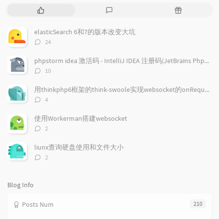
P
L
R
o
a
a
p
t
n
elasticSearch 6和7的版本改变大坑
u
e
d
评
24
l
s
o
论
a
t
m
数：
phpstorm idea 激活码 - IntelliJ IDEA 注册码(JetBrains PhpStorm/JetBrains PyCharm/JetBrains GoLand )通用注册码
r
c
a
评
10
a
o
r
论
r
数：
m
t
用thinkphp6框架的think-swoole实现websocket的onRequest回调事件
t
m
i
评
4
i
e
c
论
数：
c
n
l
使用Workerman搭建websocket
l
t
e
评
2
e
论
s
s
数：
s
liunx查询硬盘使用和文件大小
评
2
论
数：
Blog Info
Posts Num
210