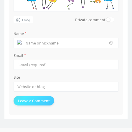
Private comment
Emoji
Name
*
🎲
Email
*
Site
Leave a Comment