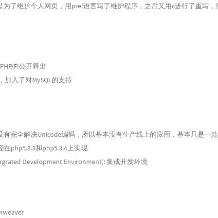
是为了维护个人网页，用prel语言写了维护程序，之后又用c进行了重写，
72
73
74
75
8将PHP/FI公开释出
76
2.0，加入了对MySQL的支持
77
78
79
.0没有完全解决Unicode编码，所以基本没有生产线上的应用，基本只是一
80
hp5.3.3和php5.3.4上实现
81
rgrated Development Environment): 集成开发环境
82
83
）
84
85
mweaver