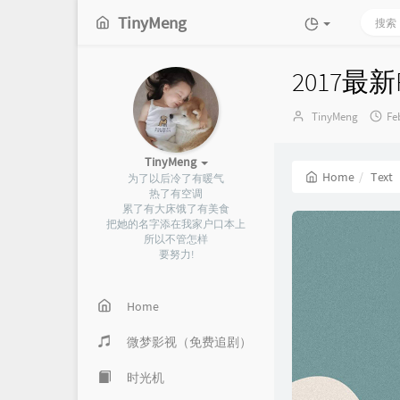
TinyMeng
2017最
Author：
发
TinyMeng
Fe
布
时
TinyMeng
间
Home
Text
为了以后冷了有暖气
热了有空调
累了有大床饿了有美食
把她的名字添在我家户口本上
所以不管怎样
要努力!
Home
微梦影视（免费追剧）
时光机