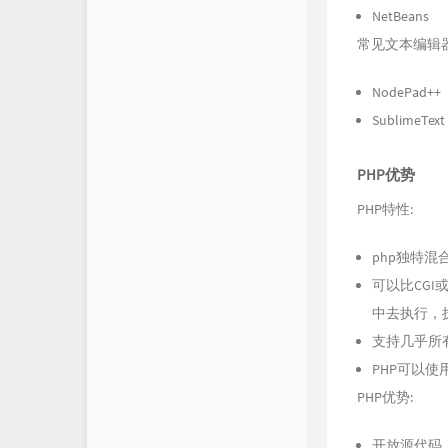
NetBeans
常见文本编辑
NodePad++
SublimeText
PHP优势
PHP特性:
php独特混合
可以比CGI
中去执行，执
支持几乎所
PHP可以使
PHP优势:
开放源代码