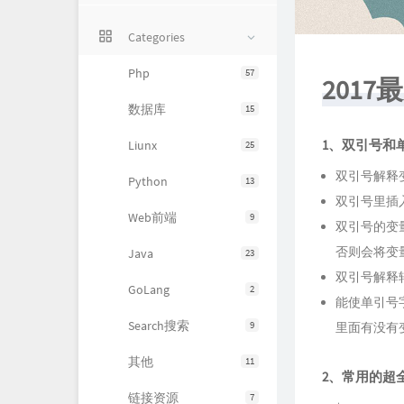
Categories
Php
57
201
数据库
15
1、双引号和
Liunx
25
双引号解释
Python
13
双引号里插
Web前端
9
双引号的变
否则会将变
Java
23
双引号解释
GoLang
2
能使单引号
Search搜索
9
里面有没有
其他
11
2、常用的超全
链接资源
7