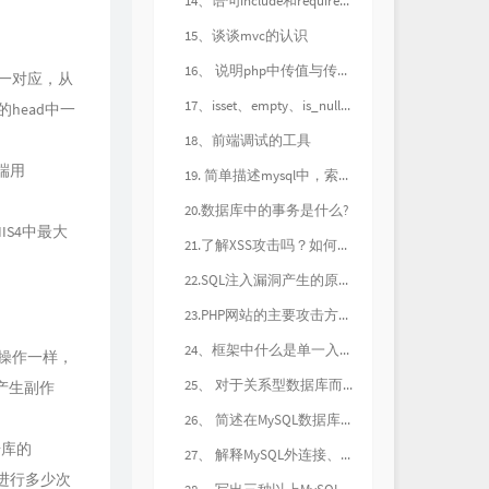
14、语句include和require的区别是什么？为避免多次包含同一文件，可以用(?)语句代替他们
Always Online
林俊杰
15、谈谈mvc的认识
隐藏相册
Top Barry / INDEcompany
16、 说明php中传值与传引用的区别，并说明传值什么时候传引用？
一一对应，从
盛夏的果实
莫文蔚
17、isset、empty、is_null的区别
的head中一
愿与愁
林俊杰
18、前端调试的工具
静音恋人 (两颗缠绕的心)
礼越
器端用
19. 简单描述mysql中，索引，主键，唯一索引，联合索引的区别，对数据库的性能有什么影响（从读写两方面）（新浪网技术部）
讨厌
芮恩
20.数据库中的事务是什么?
IS4中最大
爱情讯息
郭静
21.了解XSS攻击吗？如何防止？
玻璃
Gareth.T
22.SQL注入漏洞产生的原因？如何防止？
小胡同
郑润泽
23.PHP网站的主要攻击方式有哪些？
最佳损友
陈奕迅
24、框架中什么是单一入口和多入口 ， 单一入口的优缺点？
t操作一样，
再等冬天(Memories)
h3R3
25、 对于关系型数据库而言，索引是相当重要的概念，请回答有关索引的几个问题：
产生副作
离开我的依赖
王艳薇
26、 简述在MySQL数据库中MyISAM和InnoDB的区别
有些
颜人中
据库的
27、 解释MySQL外连接、内连接与自连接的区别
如果爱忘了 (live)
汪苏泷 / 单依纯
进行多少次