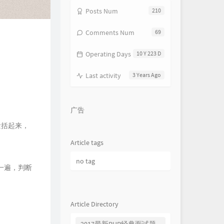
Posts Num
210
幻痛药 Hurt And Hurt
.LSGCsikoriot四口
晚安
颜人中
Comments Num
69
Tlatre特雷西 / LSGCsikoriot
刻在我心底的名字
卢广仲
Operating Days
10 Y 223 D
我不难过
孙燕姿
一半一半
Top Barry / INDEcompany
Last activity
3 Years Ago
嗜好
颜人中
周旋
王以太 / 艾热 AIR
广告
我怀念的
孙燕姿
量括起来，
Баллада
Xcho / МОТ
Article tags
两 难
加木
no tag
遐想
郑润泽
一遍，判断
反乌托邦×拼接遗憾×Sinos De
al
Vince丷 / 见过夏天P / Ciyo
苦茶子
Article Directory
Starling8 / DRODUMANA / FIVESTAR
颜色
Gareth.T