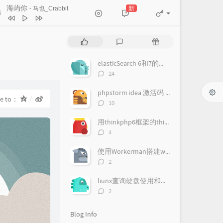
海屿你
新
- 马也_Crabbit
海屿你
马也_Crabbit
P
L
R
甲乙丙丁 (你我怎么两清)
李佳薇
o
a
a
p
t
n
elasticSearch 6和7的版本改变大坑
ries：
于是
郑润泽
u
e
d
评
24
l
s
o
碎碎念
队长
论
a
数：
t
m
phpstorm idea 激活码 - IntelliJ IDEA 注册码(JetBrains PhpStorm/JetBrains PyCharm/JetBrains GoLand )通用注册码
玻璃
Gareth.T
re to：
r
c
a
评
10
a
o
r
论
还是会想你
林达浪 / h3R3
数：
r
m
t
用thinkphp6框架的think-swoole实现websocket的onRequest回调事件
恋人
李荣浩
t
m
i
评
4
i
论
e
c
失眠
Suki刘舒妤
数：
c
n
l
使用Workerman搭建websocket
梦哑
任然
l
t
e
评
2
论
e
s
s
如果呢
郑润泽
数：
s
liunx查询硬盘使用和文件大小
雨过后的风景
Dizzy Dizzo (蔡诗芸)
评
2
论
罗生门（Follow）
数：
Blog Info
梨冻紧 / Wiz_H张子豪
忘不掉的你
h3R3