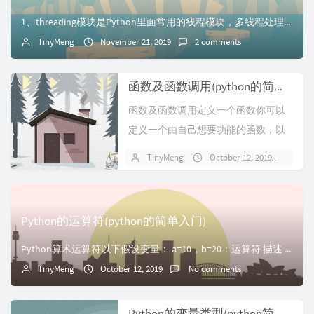
1、threading模块是Python里面常用的线程模块，多线程处理任务对于提升效率非常重要例如没有使用多线程的程序执行#!/usr/bin/env i...
TinyMeng
November 21, 2019
2 comments
函数及函数调用(python的简单入门)
函数及函数调用定义一个函数你可以
定义一个由自己想要功能的函数，以
下是简单的规则：函数代码块以 def
TinyMeng
October 12, 2019
No 
关...
Python的运算符(python的简单入门)
Python算术运算符以下假设变量： a=10，b=20：运算符 描述 实例加 两个对象相加 a + b 输出结果 30减 得...
TinyMeng
October 12, 2019
No comments
Python的变量类型(python简单入门)