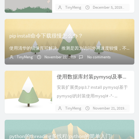
comprehen...
TinyMeng
December 5, 2019
No
pip install命令下载很慢怎么办？
使用清华的镜像库可解决。推测是因为访问外网速度较慢，不过同样的文件在清华的服务器上也有一份镜像，我们从清华的服务器上下载就好了。比如我们的cmd命令本来是...
TinyMeng
November 22, 2019
No comments
使用数据库封装pymysql及事例 (python的简单入门)
安装扩展类pip3.7 install pymysql基于
pymysql的封装使用mysql# -*- ...
TinyMeng
November 21, 2019
N
python的threading多线程(python的简单入门)