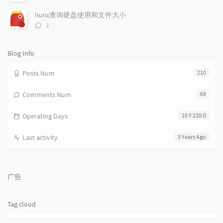
e
论
s
s
数：
s
liunx查询硬盘使用和文件大小
评
2
论
数：
Blog Info
Posts Num
210
Comments Num
69
Operating Days
10 Y 220 D
Last activity
3 Years Ago
广告
Tag cloud