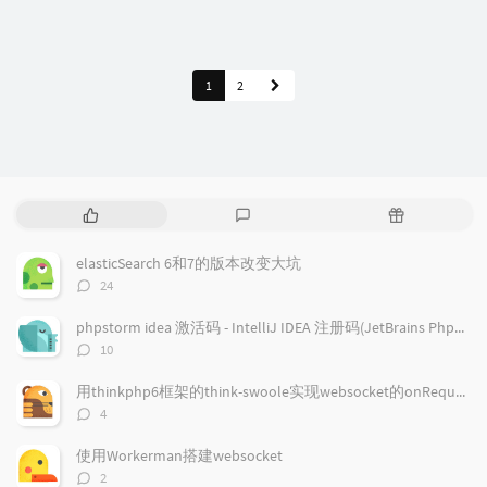
1
2
P
L
R
o
a
a
p
t
n
elasticSearch 6和7的版本改变大坑
u
e
d
评
24
l
s
o
论
a
t
m
数：
phpstorm idea 激活码 - IntelliJ IDEA 注册码(JetBrains PhpStorm/JetBrains PyCharm/JetBrains GoLand )通用注册码
r
c
a
评
10
a
o
r
论
r
数：
m
t
用thinkphp6框架的think-swoole实现websocket的onRequest回调事件
t
m
i
评
4
i
e
c
论
数：
c
n
l
使用Workerman搭建websocket
l
t
e
评
2