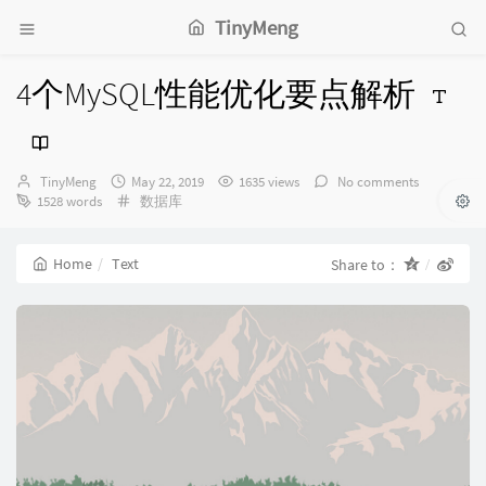
TinyMeng
4个MySQL性能优化要点解析
Author：
发
TinyMeng
May 22, 2019
1635 views
No comments
布
Categories：
1528 words
数据库
时
间：
Home
Text
Share to：