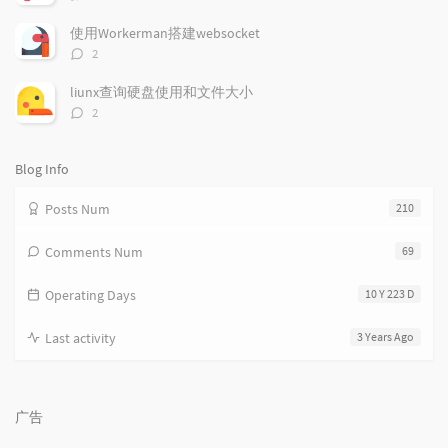
i
e
c
论
数：
c
n
l
使用Workerman搭建websocket
l
t
e
评
2
e
论
s
s
数：
s
liunx查询硬盘使用和文件大小
评
2
论
数：
Blog Info
Posts Num
210
Comments Num
69
Operating Days
10 Y 223 D
Last activity
3 Years Ago
广告