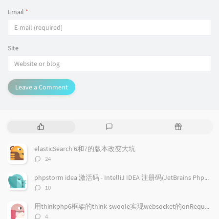
Email
*
Site
Leave a Comment
P
L
R
o
a
a
p
t
n
elasticSearch 6和7的版本改变大坑
u
e
d
评
24
l
s
o
论
a
t
m
数：
phpstorm idea 激活码 - IntelliJ IDEA 注册码(JetBrains PhpStorm/JetBrains PyCharm/JetBrains GoLand )通用注册码
r
c
a
评
10
a
o
r
论
r
数：
m
t
用thinkphp6框架的think-swoole实现websocket的onRequest回调事件
t
m
i
评
4